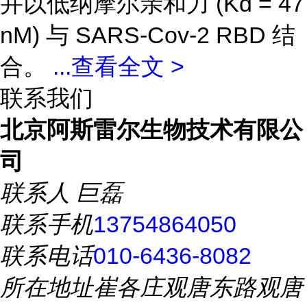
并以低纳摩尔亲和力 (Kd = 47
nM) 与 SARS-Cov-2 RBD 结
合。
...
查看全文 >
联系我们
北京阿斯雷尔生物技术有限公
司
联系人
巨磊
联系手机
13754864050
联系电话
010-6436-8082
所在地址
崔各庄观唐东路观唐