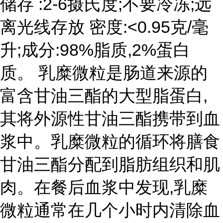
储存 :2-6摄氏度;不要冷冻;远
离光线存放 密度:<0.95克/毫
升;成分:98%脂质,2%蛋白
质。 乳糜微粒是肠道来源的
富含甘油三酯的大型脂蛋白,
其将外源性甘油三酯携带到血
浆中。乳糜微粒的循环将膳食
甘油三酯分配到脂肪组织和肌
肉。在餐后血浆中发现,乳糜
微粒通常在几个小时内清除血