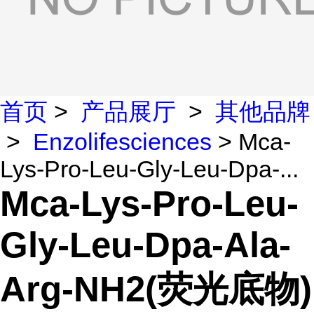
首页
>
产品展厅
>
其他品牌
>
Enzolifesciences
> Mca-
Lys-Pro-Leu-Gly-Leu-Dpa-...
Mca-Lys-Pro-Leu-
Gly-Leu-Dpa-Ala-
Arg-NH2(荧光底物)