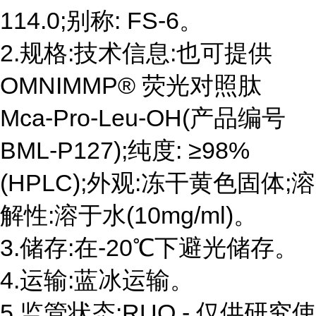
114.0;别称: FS-6。
2.规格:技术信息:也可提供
OMNIMMP® 荧光对照肽
Mca-Pro-Leu-OH(产品编号
BML-P127);纯度: ≥98%
(HPLC);外观:冻干黄色固体;溶
解性:溶于水(10mg/ml)。
3.储存:在-20℃下避光储存。
4.运输:蓝冰运输。
5.监管状态:RUO - 仅供研究使