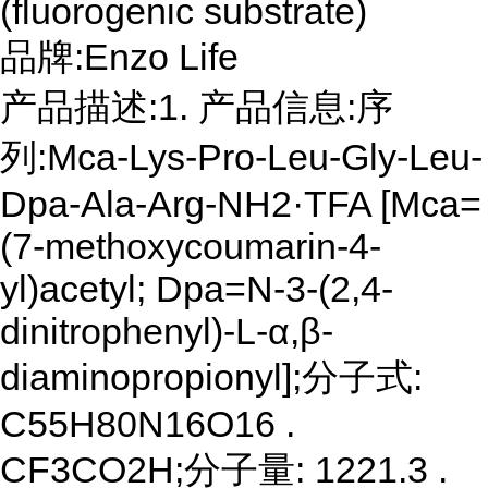
(fluorogenic substrate)
品牌:Enzo Life
产品描述:1. 产品信息:序
列:Mca-Lys-Pro-Leu-Gly-Leu-
Dpa-Ala-Arg-NH2·TFA [Mca=
(7-methoxycoumarin-4-
yl)acetyl; Dpa=N-3-(2,4-
dinitrophenyl)-L-α,β-
diaminopropionyl];分子式:
C55H80N16O16 .
CF3CO2H;分子量: 1221.3 .