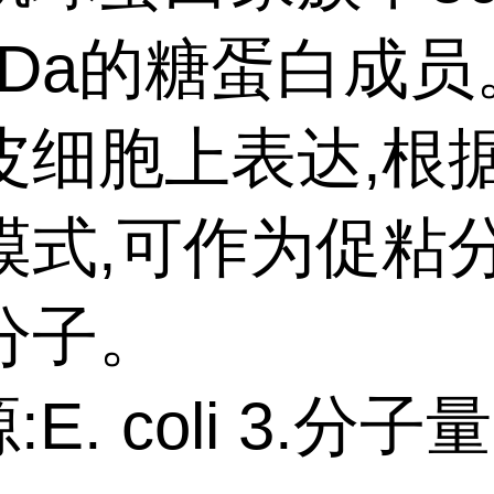
 kDa的糖蛋白成
皮细胞上表达,根
模式,可作为促粘
分子。
:E. coli 3.分子量