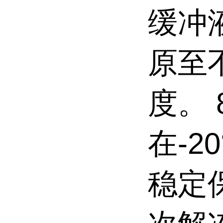
缓冲
原至不
度。 
在-2
稳定