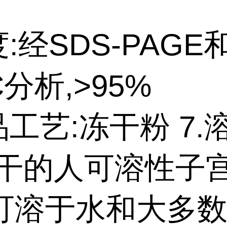
度:经SDS-PAGE
C分析,>95%
品工艺:冻干粉 7.
冻干的人可溶性子
可溶于水和大多