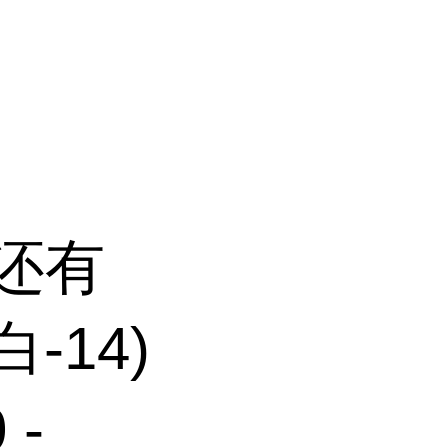
;还有
-14)
-