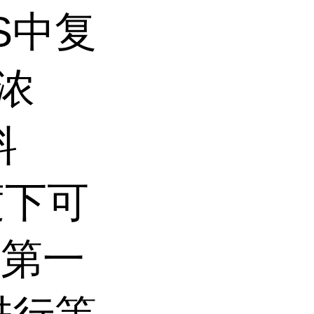
S中复
的浓
料
度下可
。第一