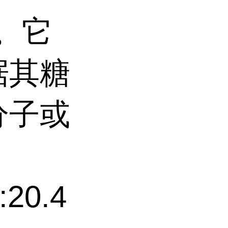
员。它
据其糖
分子或
:20.4