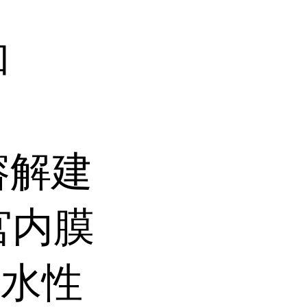
和
溶解建
宫内膜
数水性