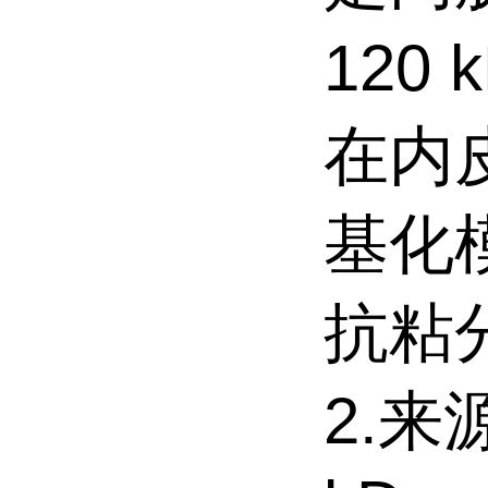
120
在内
基化
抗粘
2.来源