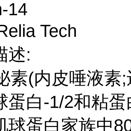
n-14
elia Tech
描述:
内泌素(内皮唾液素
蛋白-1/2和粘蛋白
球蛋白家族中80 