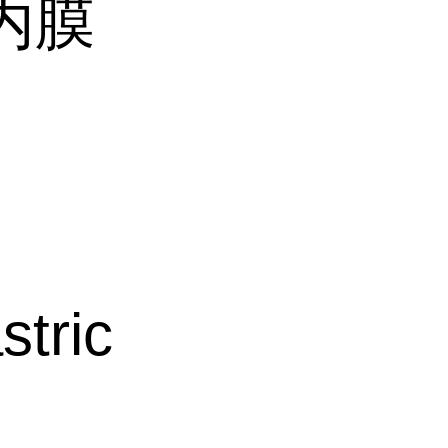
内膜
tric