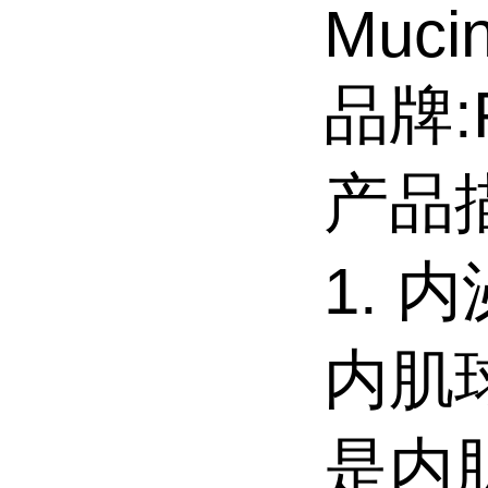
Muci
品牌:R
产品
1. 
内肌球
是内肌