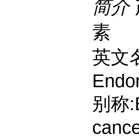
简介
素
英文名
Endo
别称:E
cance