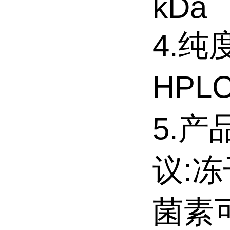
kDa
4.纯
HPL
5.产
议:
菌素