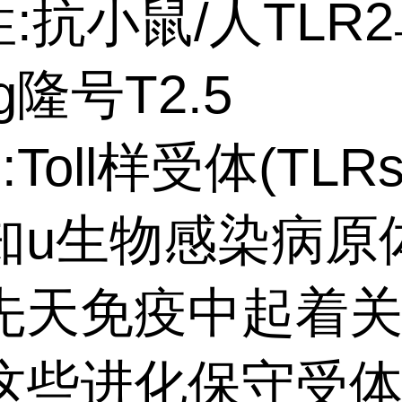
性:抗小鼠/人TLR
g隆号T2.5
:Toll样受体(TLR
知u生物感染病原
先天免疫中起着
这些进化保守受