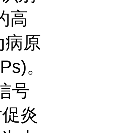
的高
为病原
Ps)。
动信号
后促炎