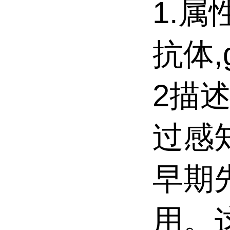
1.属
抗体,
2描述
过感
早期
用。