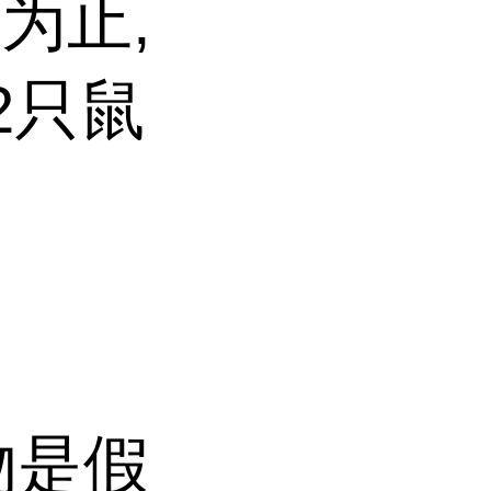
为止,
2只鼠
源物是假