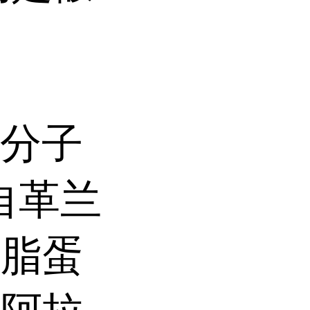
物分子
自革兰
和脂蛋