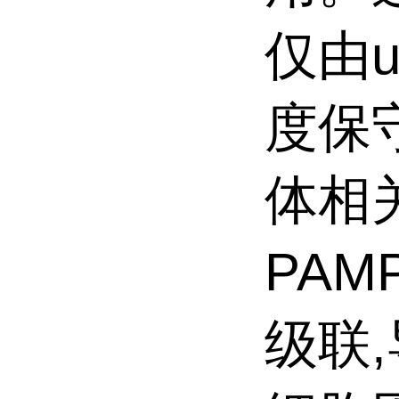
仅由
度保
体相关
PAM
级联,