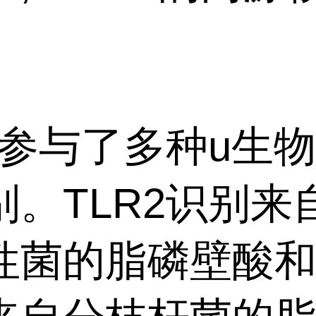
。
R2参与了多种u生
别。TLR2识别来
性菌的脂磷壁酸