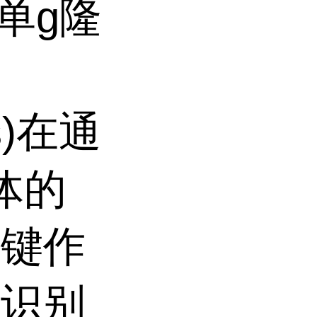
2单g隆
s)在通
体的
关键作
体识别