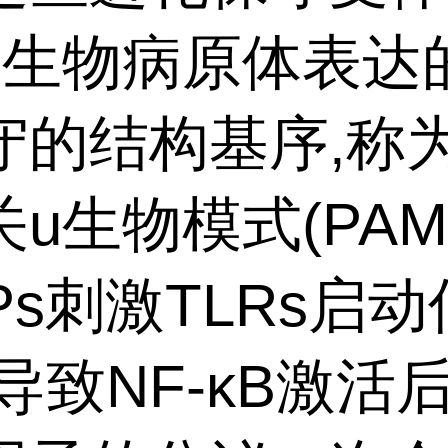
u生物病原体表达
守的结构基序,称
u生物模式(PAM
Ps刺激TLRs启
导致NF-κB激活