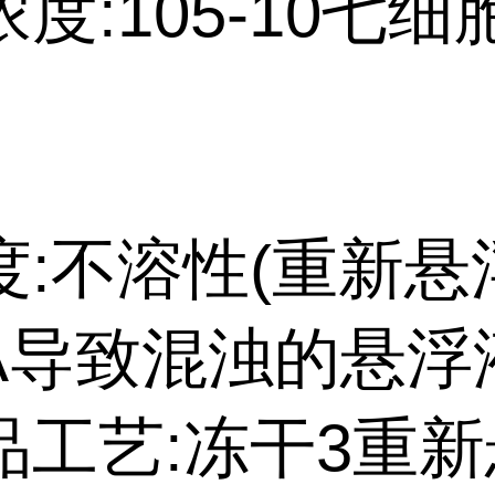
度:105-10七细
度:不溶性(重新悬
A导致混浊的悬浮液
品工艺:冻干3重