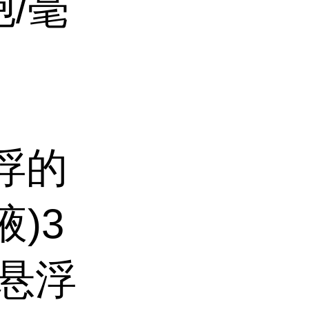
胞/毫
浮的
)3
新悬浮