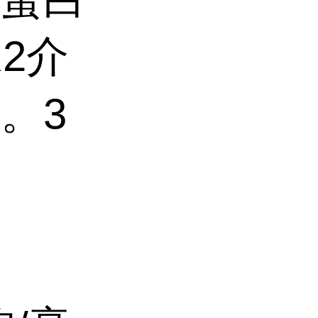
R2介
。3