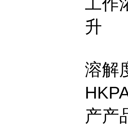
工作浓
升
溶解
HKP
产产