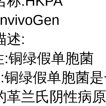
称:HKPA
nvivoGen
描述:
性:铜绿假单胞菌
述:铜绿假单胞菌
的革兰氏阴性病原