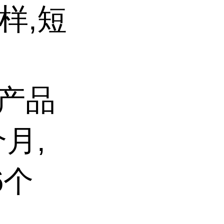
样,短
,产品
月,
6个