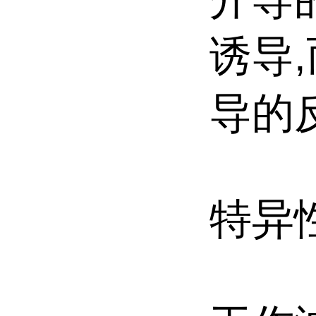
诱导,
导的
特异性