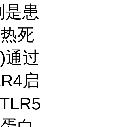
别是患
。热死
)通过
LR4启
TLR5
毛蛋白