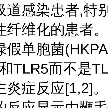
吸道感染患者,特
性纤维化的患者
假单胞菌(HKPA
2和TLR5而不是T
炎症反应[1,2]。
的反应显示由鞭