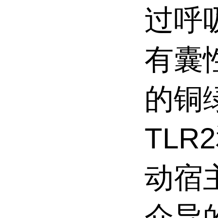
过呼
有囊
的铜绿
TLR
动宿主
介导