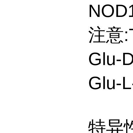
NOD
注意:T
Glu-
Glu
特异性