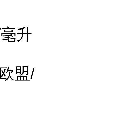
g/毫升
5欧盟/