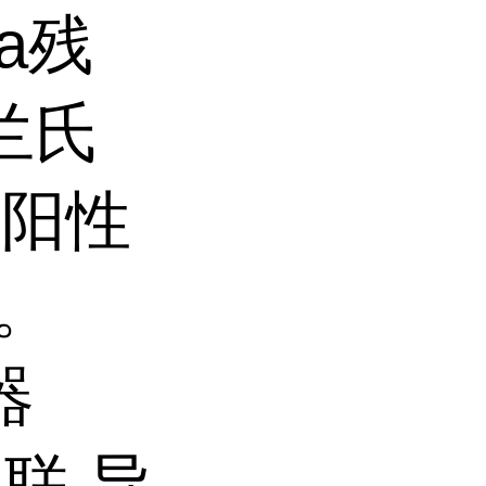
la残
兰氏
氏阳性
中。
器
联,导