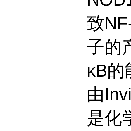
致N
子的产
κB的
由Inv
是化