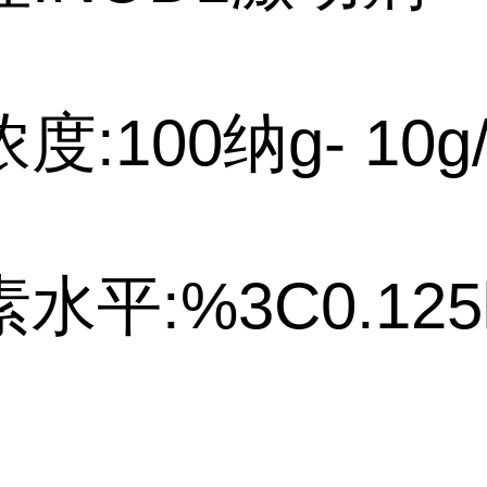
度:100纳g- 10
水平:%3C0.12