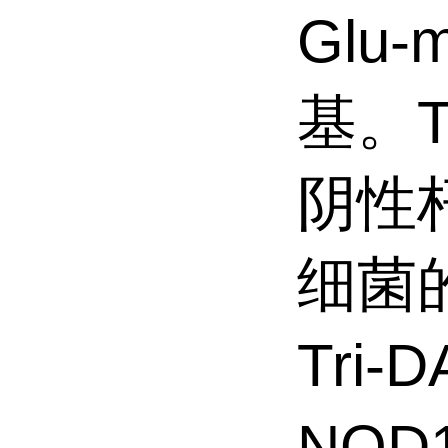
Glu
基。T
阴性
细菌的
Tri
NOD