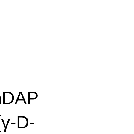
mDAP
γ-D-