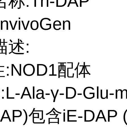
称:Tri-DAP
nvivoGen
描述:
性:NOD1配体
L-Ala-γ-D-Glu-
-DAP)包含iE-DAP (