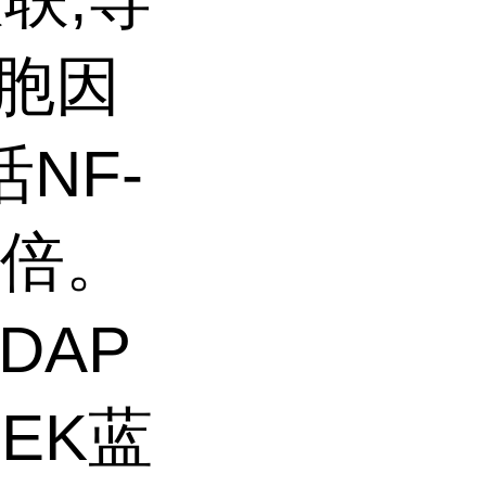
细胞因
活NF-
3倍。
-DAP
EK蓝