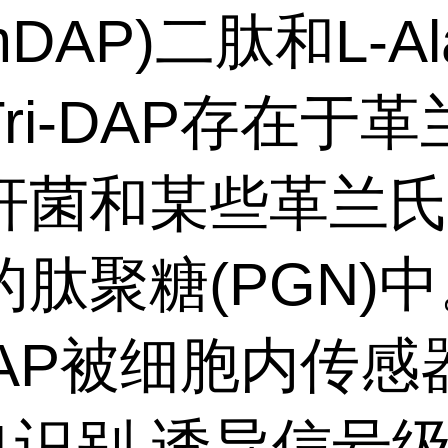
-mDAP)二肽和L-A
ri-DAP存在于革
杆菌和某些革兰
肽聚糖(PGN)
-DAP被细胞内传感
1识别,诱导信号级