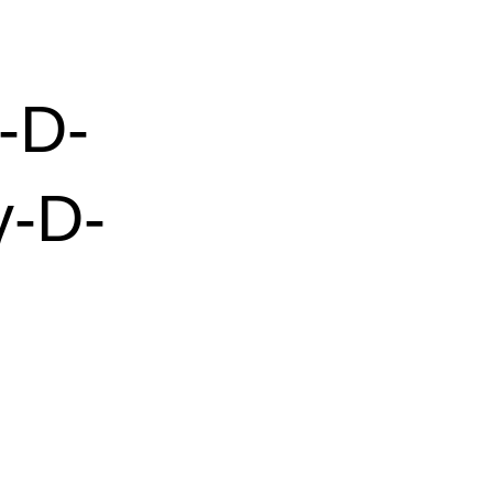
-D-
γ-D-
。