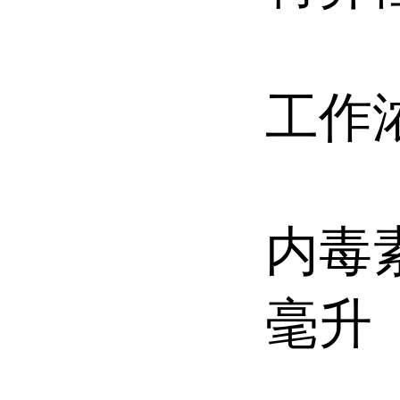
工作浓
内毒素
毫升