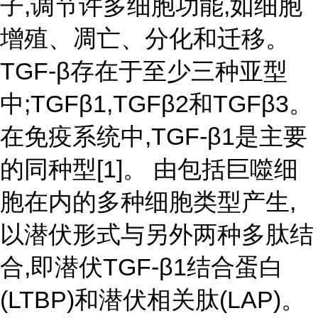
子,调节许多细胞功能,如细胞
增殖、凋亡、分化和迁移。
TGF-β存在于至少三种亚型
中;TGFβ1,TGFβ2和TGFβ3。
在免疫系统中,TGF-β1是主要
的同种型[1]。 由包括巨噬细
胞在内的多种细胞类型产生,
以潜伏形式与另外两种多肽结
合,即潜伏TGF-β1结合蛋白
(LTBP)和潜伏相关肽(LAP)。