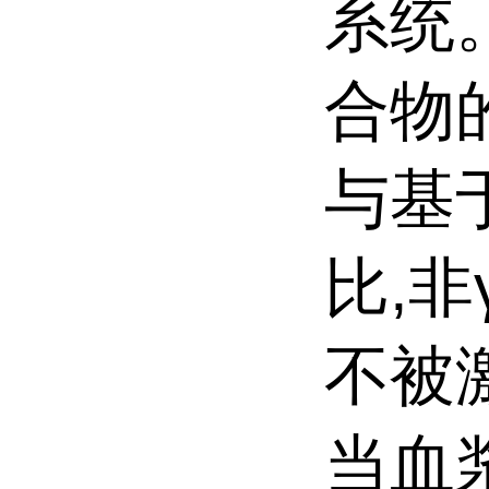
系统
合物
与基
比,非
不被
当血浆