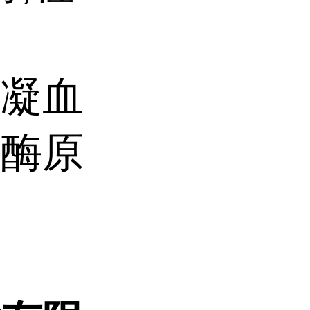
。
浆凝血
血酶原
>