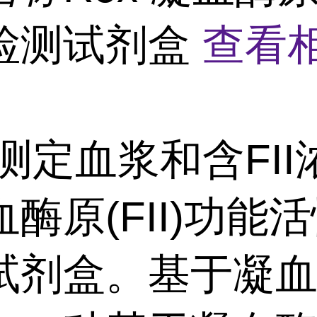
检测试剂盒
查看
测定血浆和含FII
酶原(FII)功能
试剂盒。基于凝