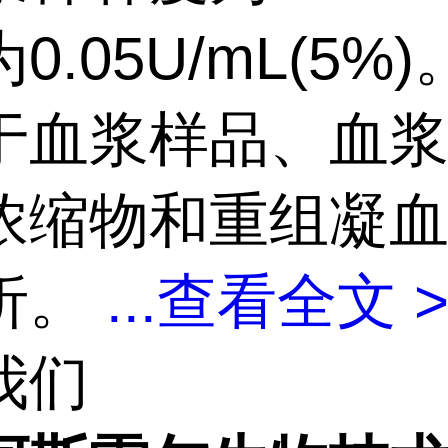
0.05U/mL(5%)
于血浆样品、血
浓缩物和重组凝
析。
...
查看全文 
我们