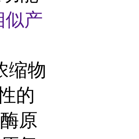
相似产
浓缩物
活性的
血酶原