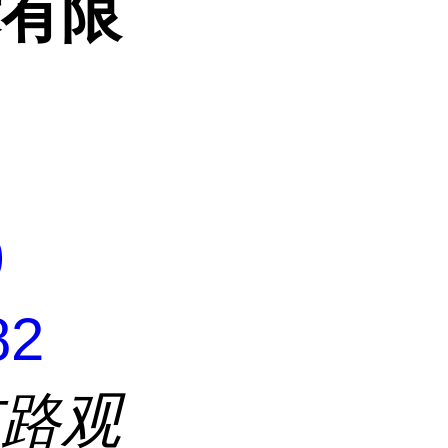
术有限
0
82
东路观