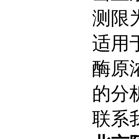
测限为
适用
酶原
的分
联系