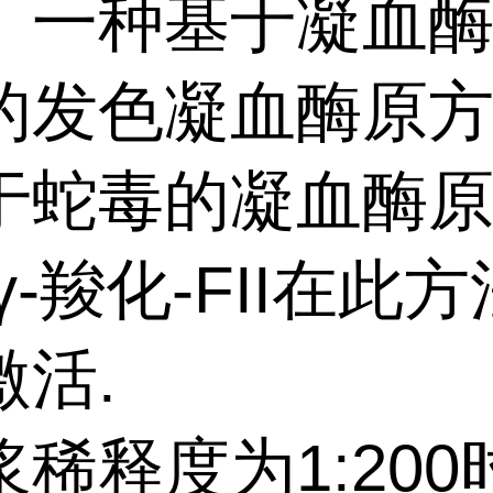
。一种基于凝血
的发色凝血酶原
于蛇毒的凝血酶
γ-羧化-FII在此
激活.
稀释度为1:200