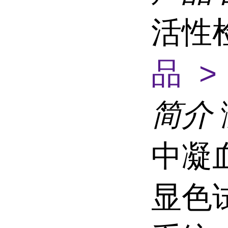
活性
品 >
简介
中凝血
显色