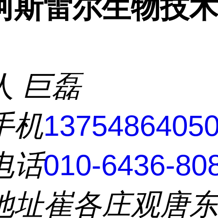
阿斯雷尔生物技
人
巨磊
手机
1375486405
电话
010-6436-80
地址
崔各庄观唐