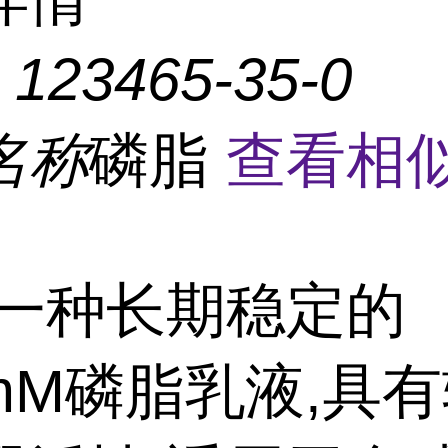
：
123465-35-0
名称
磷脂
查看相
一种长期稳定的
5mM磷脂乳液,具