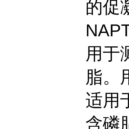
的促
NAP
用于
脂。
适用
含磷