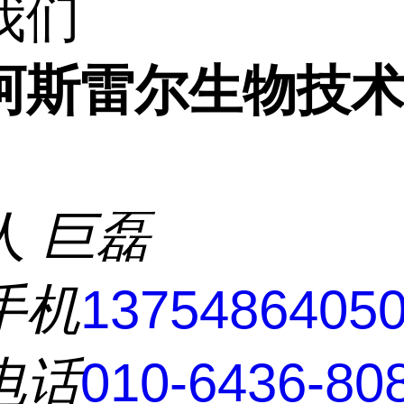
我们
阿斯雷尔生物技
人
巨磊
手机
1375486405
电话
010-6436-80