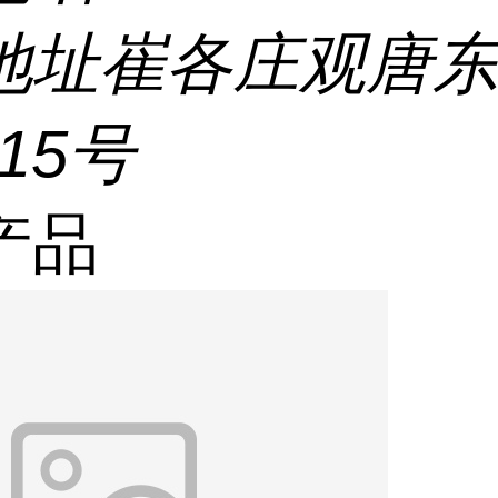
地址
崔各庄观唐
215号
产品