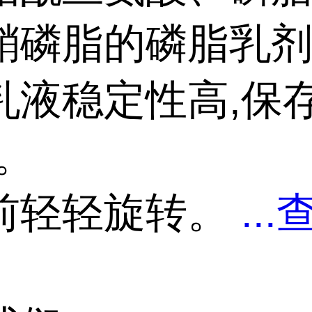
鞘磷脂的磷脂乳
乳液稳定性高,保
℃。
前轻轻旋转。
...