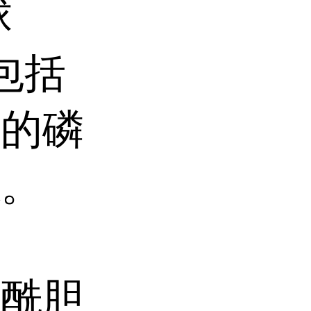
球
包括
白的磷
源。
脂酰胆