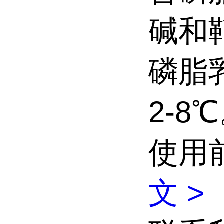
碱和
磷脂
2-8
使用
文 >