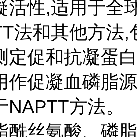
凝活性,适用于全
TT法和其他方法,
测定促和抗凝蛋
用作促凝血磷脂
于NAPTT方法。
脂酰丝氨酸、磷