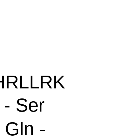
HRLLRK
 - Ser
- Gln -