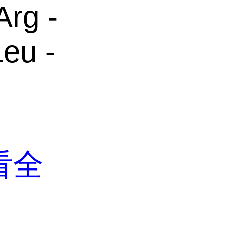
Arg -
Leu -
看全