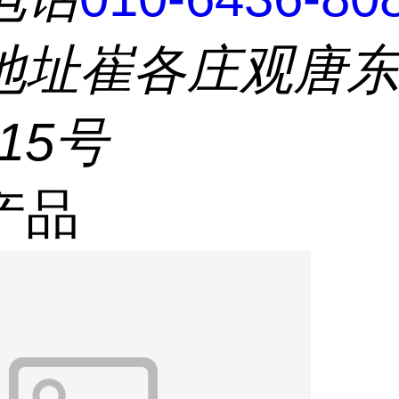
地址
崔各庄观唐
215号
产品