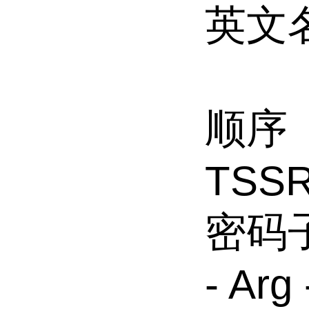
英文名称
顺序
TSS
密码子: 
- Arg 