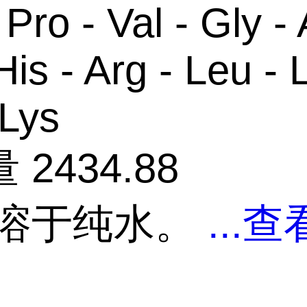
Pro - Val - Gly - 
His - Arg - Leu - 
 Lys
2434.88
 溶于纯水。
...
查