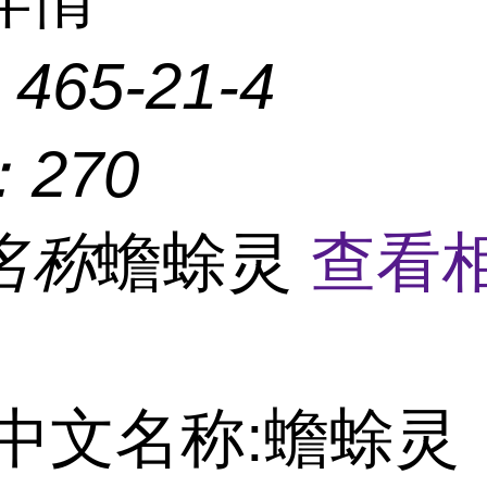
：
465-21-4
：
270
名称
蟾蜍灵
查看
中文名称:蟾蜍灵