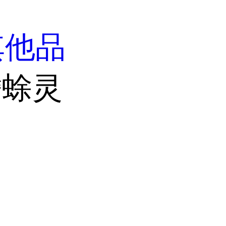
其他品
蟾蜍灵