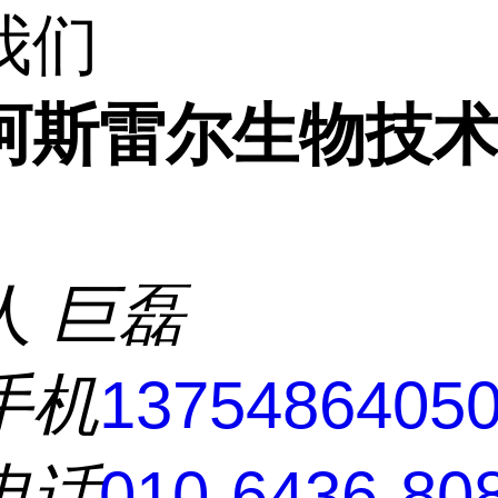
我们
阿斯雷尔生物技
人
巨磊
手机
1375486405
电话
010-6436-80