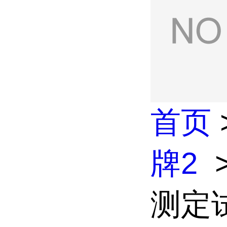
首页
牌2
测定