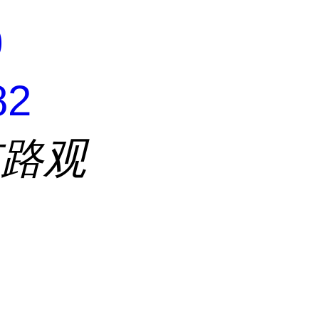
0
82
东路观