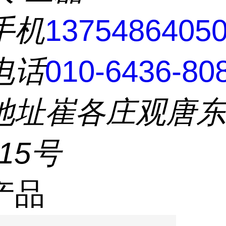
手机
1375486405
电话
010-6436-80
地址
崔各庄观唐
215号
产品