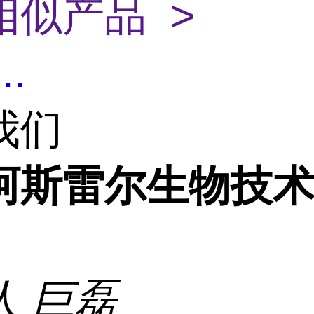
相似产品 >
...
我们
阿斯雷尔生物技
人
巨磊