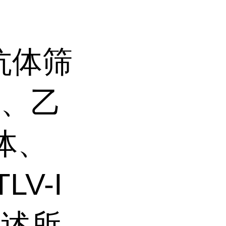
、
2抗体筛
原、乙
抗体、
V-I
上述所