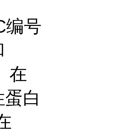
C编号
和
备。在
性蛋白
在