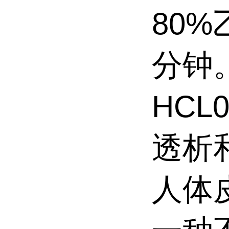
80%
分钟
HCL
透析
人体