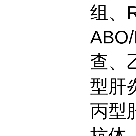
组、
ABO
查、
型肝炎
丙型肝
抗体