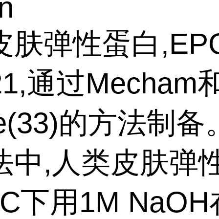
in
皮肤弹性蛋白,EP
21,通过Mecham
ge(33)的方法制
法中,人类皮肤弹
°C下用1M NaOH