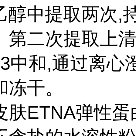
乙醇中提取两次,持
。第二次提取上
03中和,通过离心
和冻干。
皮肤ETNA弹性蛋