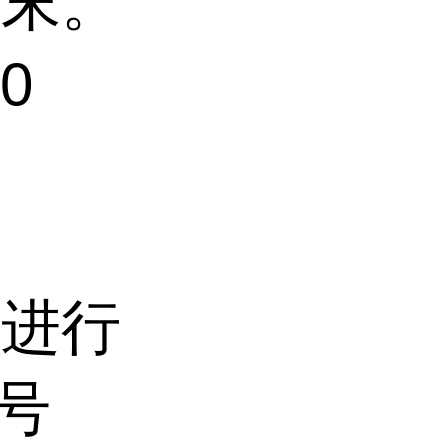
粉末。
0
者进行
号