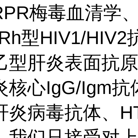
RPR梅毒血清学
/Rh型HIV1/HIV
乙型肝炎表面抗
核心IgG/Igm
炎病毒抗体、HTL
。我们只接受对