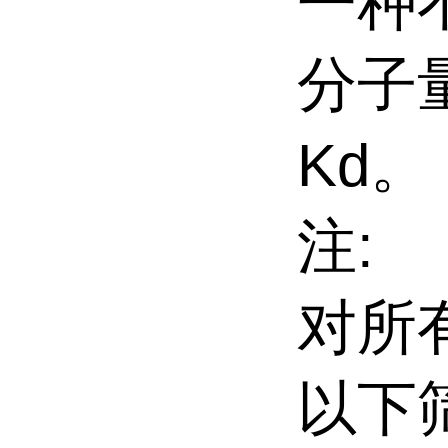
一种
分子量
Kd。
注:
对所
以下