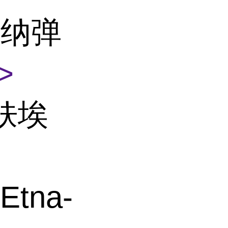
特纳弹
>
肤埃
Etna-