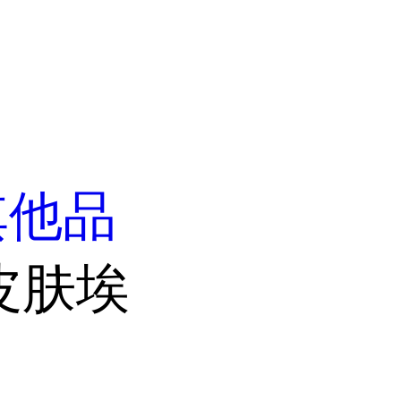
其他品
皮肤埃