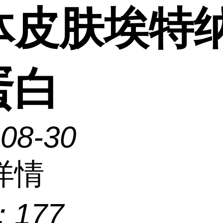
体皮肤埃特
蛋白
-08-30
详情
：
177