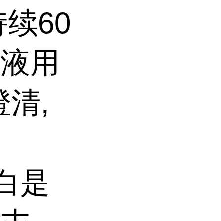
续60
清液用
澄清,
白是