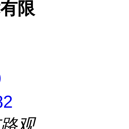
术有限
0
82
东路观