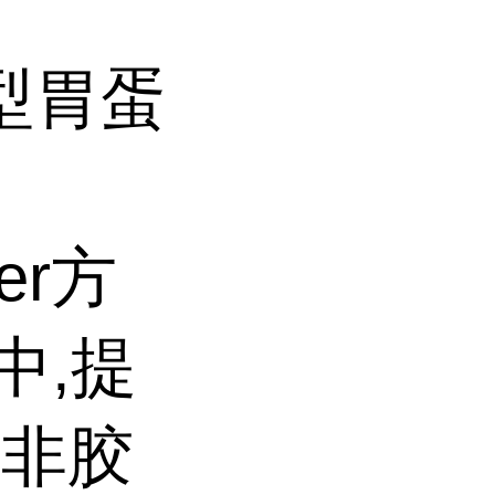
型胃蛋
er方
中,提
除非胶