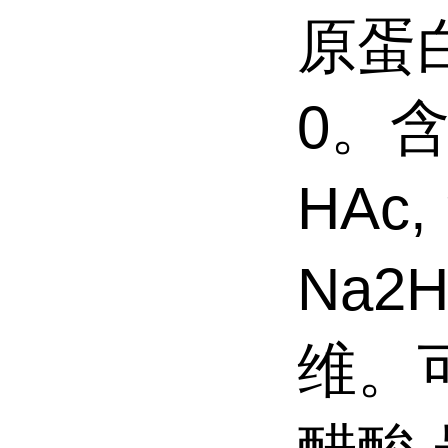
原蛋
0。
HAc,
Na2
维。可