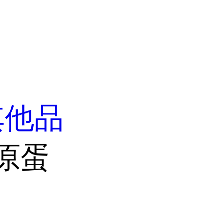
其他品
胶原蛋