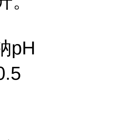
毫升。
钠pH
.5