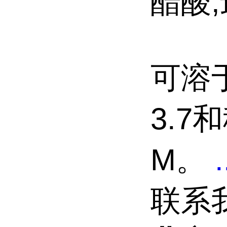
醋酸,
可溶于
3.7和
M。
.
联系