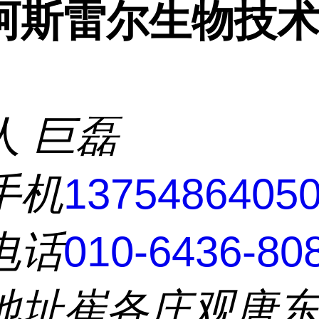
阿斯雷尔生物技
人
巨磊
手机
1375486405
电话
010-6436-80
地址
崔各庄观唐