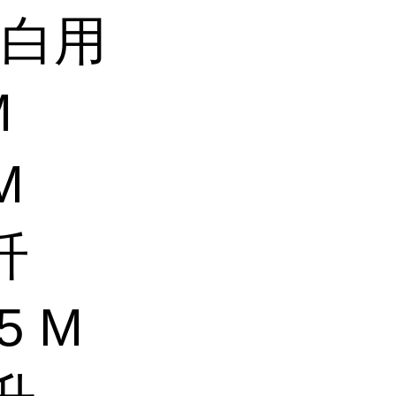
蛋白用
M
M
纤
5 M