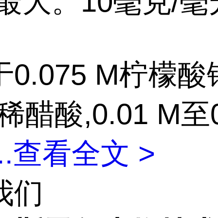
最大。10毫克/
0.075 M柠檬酸
稀醋酸,0.01 M至0
..
查看全文 >
我们