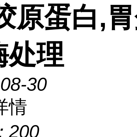
型胶原蛋白,
酶处理
-08-30
详情
：
200