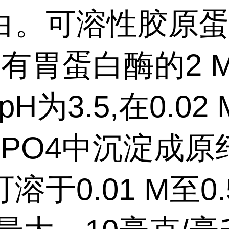
白。可溶性胶原
含有胃蛋白酶的2 
 pH为3.5,在0.02 
HPO4中沉淀成原
溶于0.01 M至0.