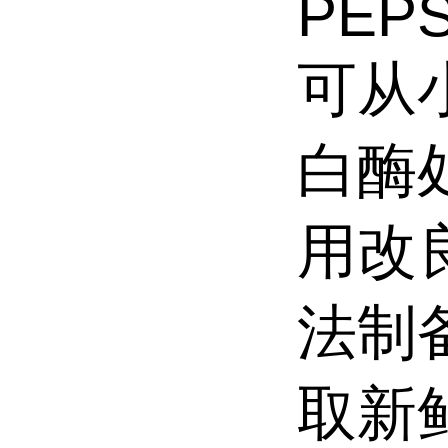
PEPS
可从
白酶
用改良的
法制备
取新