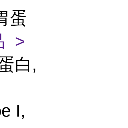
胃蛋
 >
蛋白,
 I,