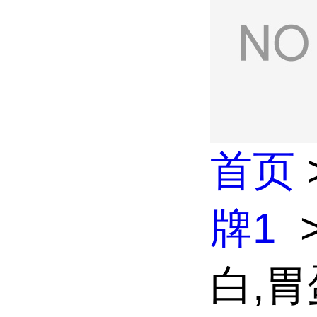
首页
牌1
白,