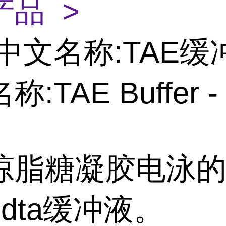
产品 >
中文名称:TAE缓冲
:TAE Buffer -
琼脂糖凝胶电泳
dta缓冲液。