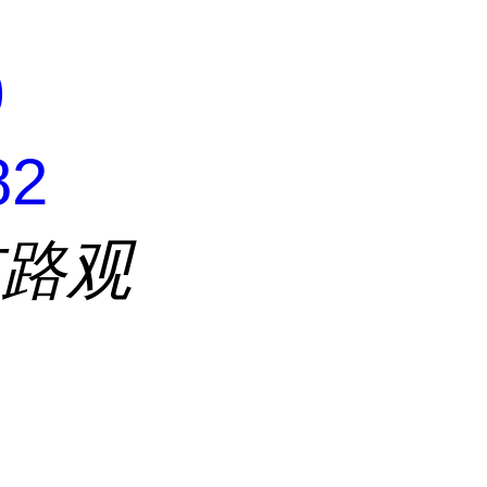
0
82
东路观