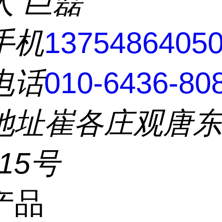
人
巨磊
手机
1375486405
电话
010-6436-80
地址
崔各庄观唐
215号
产品