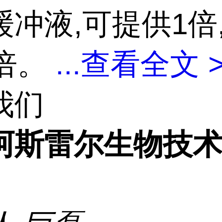
冲液,可提供1倍,
0倍。
...
查看全文 
我们
阿斯雷尔生物技