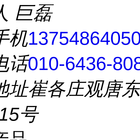
人
巨磊
手机
1375486405
电话
010-6436-80
地址
崔各庄观唐
215号
产品