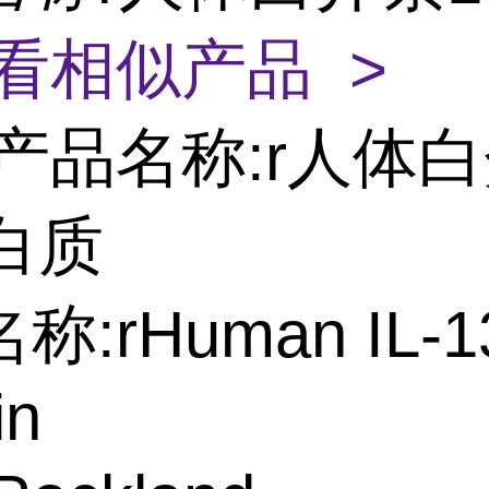
看相似产品 >
产品名称:r人体
白质
:rHuman IL-1
in