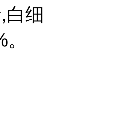
析,白细
%。