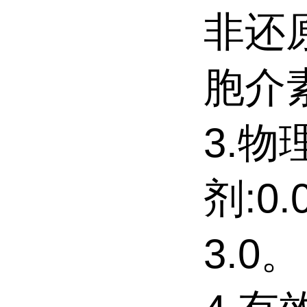
非还原
胞介素
3.物
剂:0
3.0。