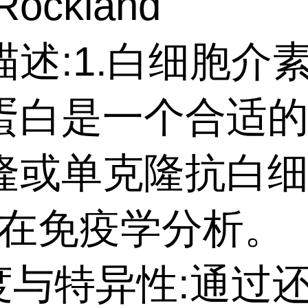
ockland
述:1.白细胞介素
蛋白是一个合适
隆或单克隆抗白
13在免疫学分析。
纯度与特异性:通过