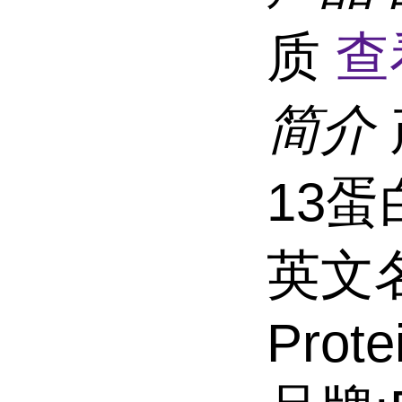
质
查
简介
13蛋
英文名称
Prote