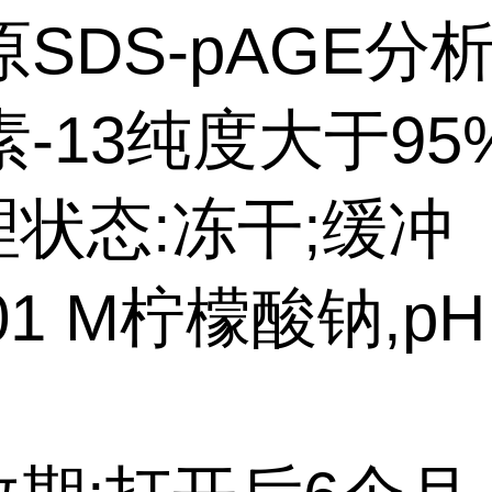
SDS-pAGE分
-13纯度大于95
理状态:冻干;缓冲
.01 M柠檬酸钠,pH