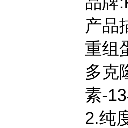
品牌:R
产品描
重组
多克
素-
2.