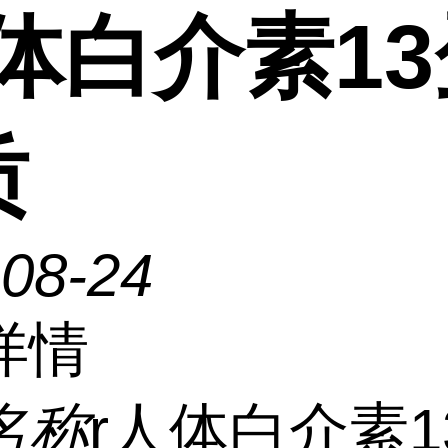
体白介素1
质
-08-24
详情
名称
r人体白介素1