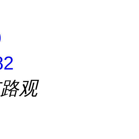
0
82
东路观