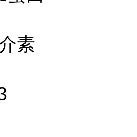
白介素
3