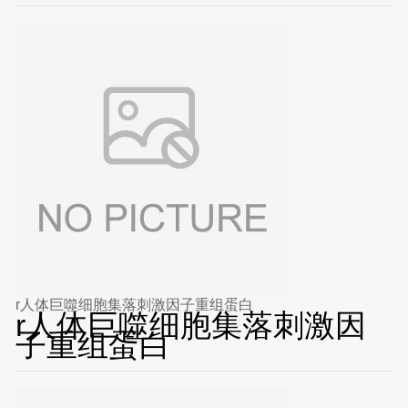
r人体巨噬细胞集落刺激因子重组蛋白
r人体巨噬细胞集落刺激因
子重组蛋白