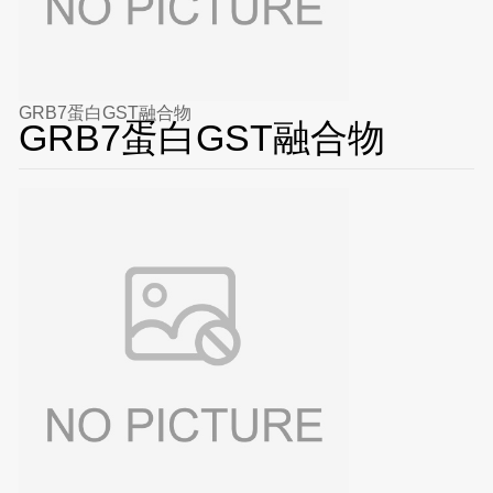
GRB7蛋白GST融合物
GRB7蛋白GST融合物