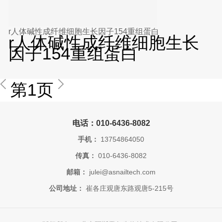
r人体碱性成纤维细胞生长因子154重组蛋白
r人体碱性成纤维细胞生长
因子154重组蛋白
第1页
电话：010-6436-8082
手机：
13754864050
传真：
010-6436-8082
邮箱：
julei@asnailtech.com
公司地址：
崔各庄观唐东路观唐5-215号