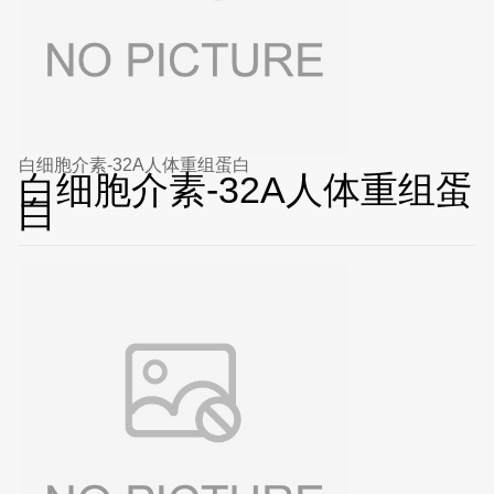
白细胞介素-32A人体重组蛋白
白细胞介素-32A人体重组蛋
白