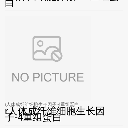
白
r人体成纤维细胞生长因子-4重组蛋白
r人体成纤维细胞生长因
子-4重组蛋白