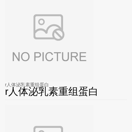
r人体泌乳素重组蛋白
r人体泌乳素重组蛋白