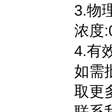
3.物
浓度:0
4.有
如需
取更
联系