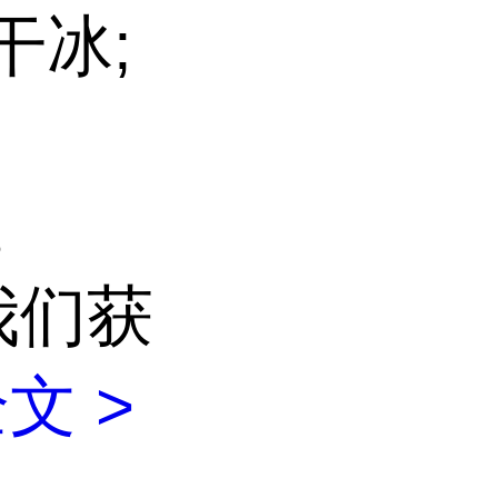
干冰;
。
我们获
文 >