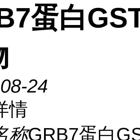
B7蛋白GS
物
-08-24
详情
名称
GRB7蛋白G