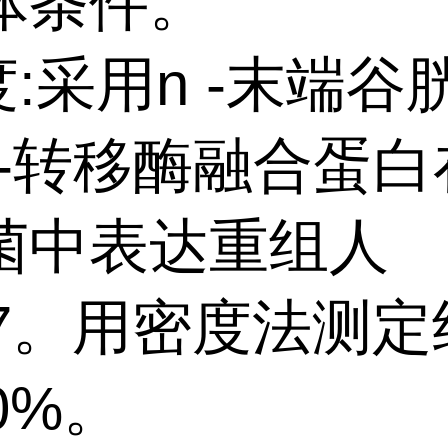
体条件。
度:采用n -末端谷
s -转移酶融合蛋
菌中表达重组人
B7。用密度法测定
0%。