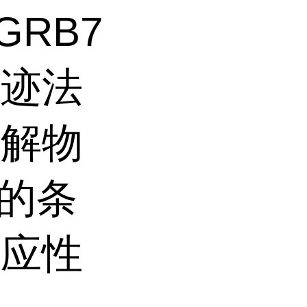
GRB7
印迹法
裂解物
a的条
反应性