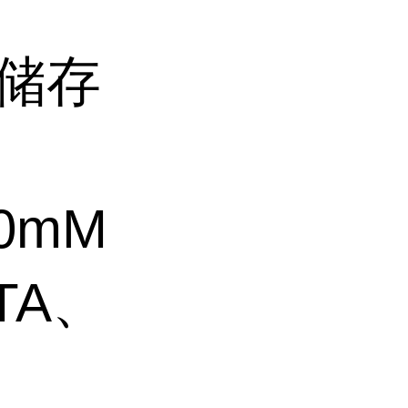
白储存
10mM
TA、