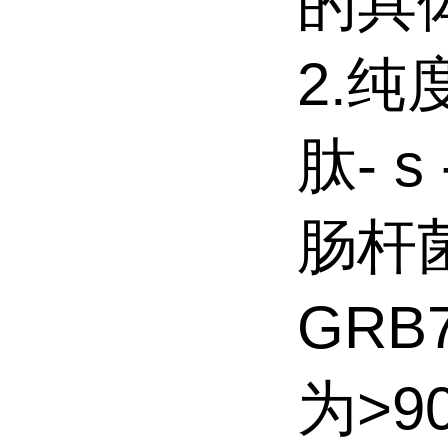
的具
2.纯
肽- 
肠杆
GR
为>9