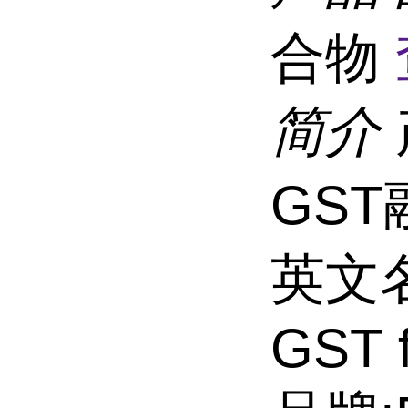
合物
简介
GS
英文名称
GST f