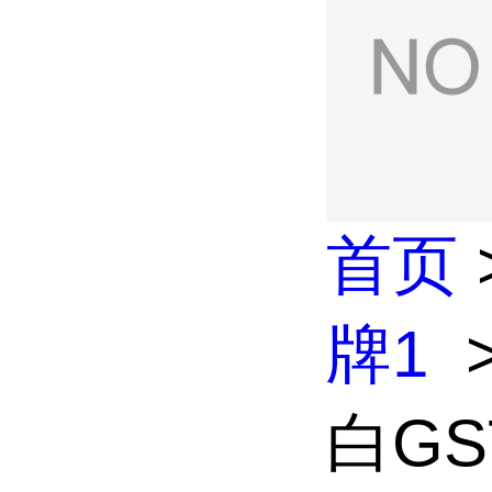
首页
牌1
白G