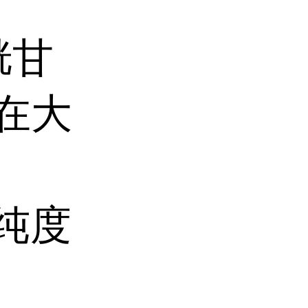
胱甘
白在大
纯度