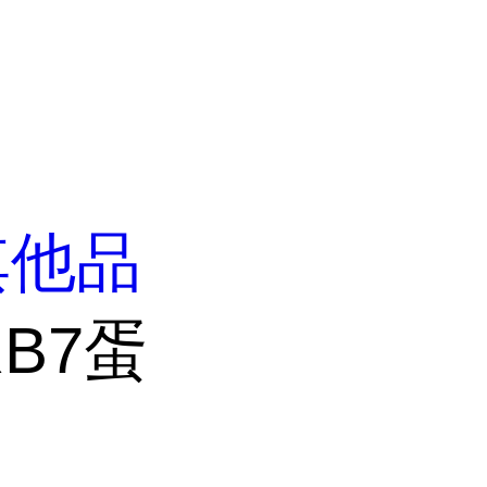
其他品
RB7蛋