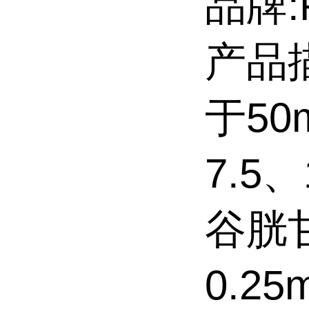
品牌:R
产品描
于50m
7.5、
谷胱甘
0.25