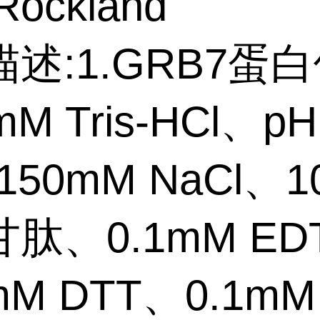
ockland
述:1.GRB7蛋
M Tris-HCl、pH
150mM NaCl、
肽、0.1mM ED
mM DTT、0.1mM