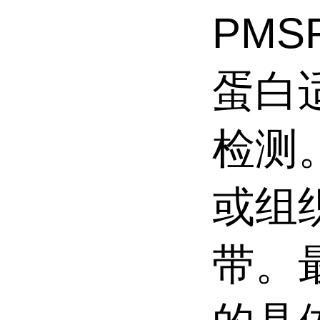
PMS
蛋白
检测
或组
带。