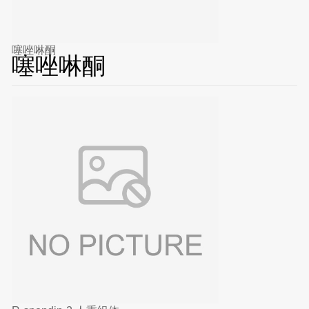
噻唑啉酮
噻唑啉酮